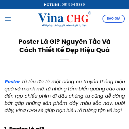
Bỏ
HOTLINE:
091 994 8389
qua
nội
BÁO GIÁ
dung
Poster Là Gì? Nguyên Tắc Và
Cách Thiết Kế Đẹp Hiệu Quả
Poster
từ lâu đã là một công cụ truyền thông hiệu
quả và mạnh mẽ, từ những tấm biển quảng cáo cho
đến rạp chiếu phim đi đâu chúng ta cũng dễ dàng
bắt gặp những sản phẩm đầy màu sắc này. Dưới
đây, Vina CHG sẽ giúp bạn hiểu rõ tường tận về loại