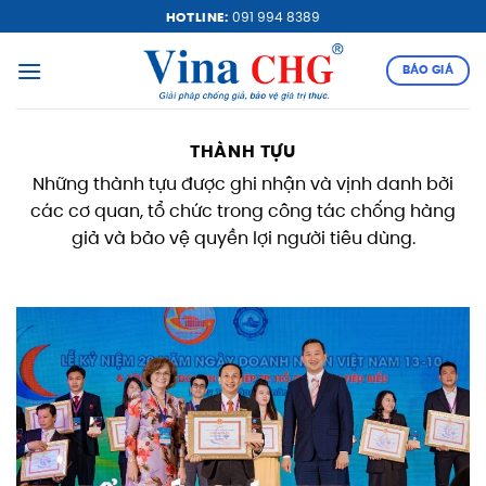
Bỏ
HOTLINE:
091 994 8389
qua
nội
BÁO GIÁ
dung
THÀNH TỰU
Những thành tựu được ghi nhận và vịnh danh bởi
các cơ quan, tổ chức trong công tác chống hàng
giả và bảo vệ quyền lợi người tiêu dùng.