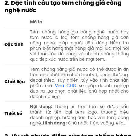
2. Đặc tính cấu tạo tem chống giả công
nghệ nước
Mô tả
Tem chống hàng giả công nghệ nước hay
tem nước là loại tem chống hàng giả đơn
công nghệ, giúp người tiêu dùng kiểm tra
Đặc tính
phân biệt hàng thật hàng giả mọi lúc mọi nơi
với thao tác dễ dàng và nhanh chóng thông
qua tiếp xúc nước trên bề mặt tem.
Tem chống hàng giả nước có thể được in ấn
trên các chất liệu như decal vỡ, decal thường,
decal thiếc. Tuy nhiên, tùy vào tính chất sản
Chất liệu
phẩm mà
Vina CHG
sẽ giúp doanh nghiệp
đưa ra lựa chọn chất liệu phù hợp nhất cho
doanh nghiệp.
Nội dung:
Thông tin trên tem sẽ được cấu
thành từ: tên loại tem, logo, thương hiệu
Thiết
kế
doanh nghiệp, hướng dẫn, hoa văn tem, công
nghệ..
Hình dạng:
Chữ nhật, tròn, vuông, elip…