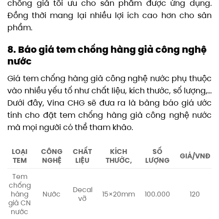
chống giả tối ưu cho sản phẩm được ứng dụng.
Đồng thời mang lại nhiều lợi ích cao hơn cho sản
phẩm.
8. Báo giá tem chống hàng giả công nghệ
nước
Giá tem chống hàng giả công nghệ nước phụ thuộc
vào nhiều yếu tố như chất liệu, kích thước, số lượng,…
Dưới đây, Vina CHG sẽ đưa ra là bảng báo giá ước
tính cho đặt tem chống hàng giả công nghệ nước
mà mọi người có thể tham khảo.
LOẠI
CÔNG
CHẤT
KÍCH
SỐ
GIÁ/VNĐ
TEM
NGHỆ
LIỆU
THƯỚC,
LƯỢNG
Tem
chống
Decal
hàng
Nước
15×20mm
100.000
120
vỡ
giả CN
nước