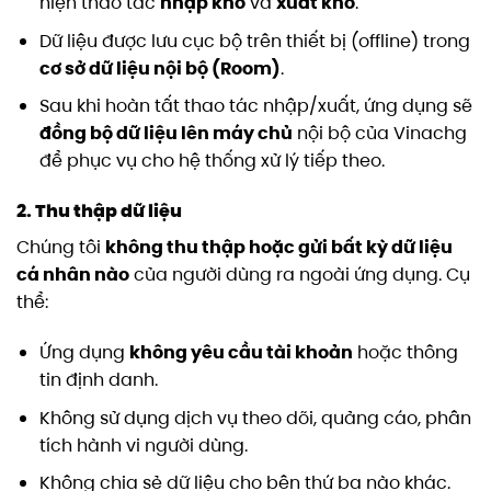
hiện thao tác
nhập kho
và
xuất kho
.
Dữ liệu được lưu cục bộ trên thiết bị (offline) trong
cơ sở dữ liệu nội bộ (Room)
.
Sau khi hoàn tất thao tác nhập/xuất, ứng dụng sẽ
đồng bộ dữ liệu lên máy chủ
nội bộ của Vinachg
để phục vụ cho hệ thống xử lý tiếp theo.
2. Thu thập dữ liệu
Chúng tôi
không thu thập hoặc gửi bất kỳ dữ liệu
cá nhân nào
của người dùng ra ngoài ứng dụng. Cụ
thể:
Ứng dụng
không yêu cầu tài khoản
hoặc thông
tin định danh.
Không sử dụng dịch vụ theo dõi, quảng cáo, phân
tích hành vi người dùng.
Không chia sẻ dữ liệu cho bên thứ ba nào khác.