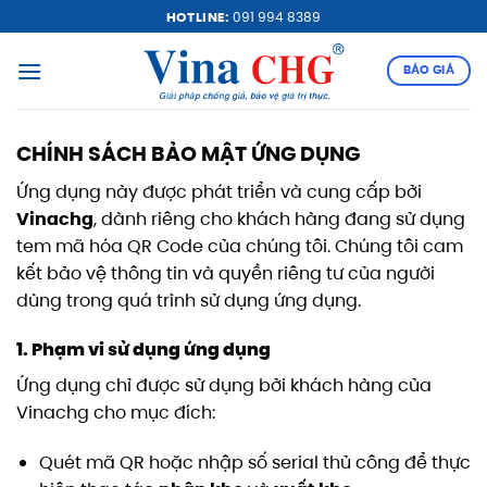
Bỏ
HOTLINE:
091 994 8389
qua
nội
BÁO GIÁ
dung
CHÍNH SÁCH BẢO MẬT ỨNG DỤNG
Ứng dụng này được phát triển và cung cấp bởi
Vinachg
, dành riêng cho khách hàng đang sử dụng
tem mã hóa QR Code của chúng tôi. Chúng tôi cam
kết bảo vệ thông tin và quyền riêng tư của người
dùng trong quá trình sử dụng ứng dụng.
1. Phạm vi sử dụng ứng dụng
Ứng dụng chỉ được sử dụng bởi khách hàng của
Vinachg cho mục đích:
Quét mã QR hoặc nhập số serial thủ công để thực