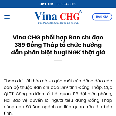
Bỏ
HOTLINE:
091 994 8389
qua
nội
BÁO GIÁ
dung
Vina CHG phối hợp Ban chỉ đạo
389 Đồng Tháp tổ chức hướng
dẫn phân biệt bugi NGK thật giả
Tham dự Hội thảo có sự góp mặt của đông đảo các
cán bộ thuộc Ban chỉ đạo 389 tỉnh Đồng Tháp, Cục
QLTT, Công an Kinh tế, Hải quan, Bộ đội biên phòng,
Hội Bảo vệ quyền lợi người tiêu dùng Đồng Tháp
cùng các Sở Ban ngành có liên quan trên địa bàn
tỉnh.