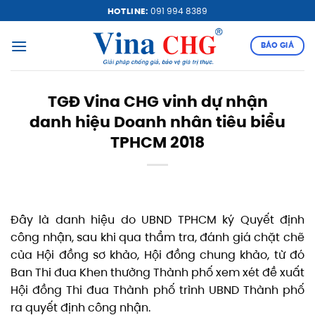
Bỏ
HOTLINE:
091 994 8389
qua
nội
BÁO GIÁ
dung
TGĐ Vina CHG vinh dự nhận
danh hiệu Doanh nhân tiêu biểu
TPHCM 2018
Đây là danh hiệu do UBND TPHCM ký Quyết định
công nhận, sau khi qua thẩm tra, đánh giá chặt chẽ
của Hội đồng sơ khảo, Hội đồng chung khảo, từ đó
Ban Thi đua Khen thưởng Thành phố xem xét đề xuất
Hội đồng Thi đua Thành phố trình UBND Thành phố
ra quyết định công nhận.