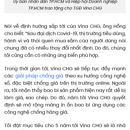
Ủy ban nhân dân TP.HCM và Hiệp hội Doanh nghiệp
TP.HCM trao tặng cho TGĐ Vina CHG
Nói về định hướng sắp tới của Vina CHG, ông Hồng
cho biết: “Sau đại dịch Covid-19, thị trường tiêu dùng,
hành vi và thói quen mua sắm của người dùng nói
chung đã có nhiều thay đổi nhất định. Do đó, chúng
tôi cũng cần có những ứng biến phù hợp.
Trong thời gian tới, Vina CHG sẽ tiếp tục đẩy mạnh
các
giải pháp chống giả
theo xu hướng công nghệ
số, đặc biệt chống giả trên thị trường online. Ngoài
ra, tôi nhận thấy bao bì sản phẩm hiện nay rất dễ bị
làm giả, sao chép. Do đó, năm tới Vina CHG quyết
định sẽ mở rộng mảng in ấn bao bì ứng dụng các
công nghệ chống hàng giả.
Tôi đặt mục tiêu cho 5 năm tới Vina CHG sẽ là nhà