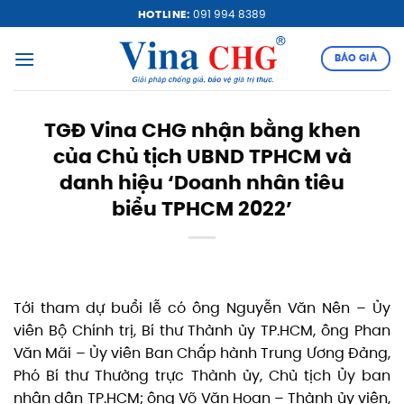
Bỏ
HOTLINE:
091 994 8389
qua
nội
BÁO GIÁ
dung
TGĐ Vina CHG nhận bằng khen
của Chủ tịch UBND TPHCM và
danh hiệu ‘Doanh nhân tiêu
biểu TPHCM 2022’
Tới tham dự buổi lễ có ông Nguyễn Văn Nên – Ủy
viên Bộ Chính trị, Bí thư Thành ủy TP.HCM, ông Phan
Văn Mãi – Ủy viên Ban Chấp hành Trung Ương Đảng,
Phó Bí thư Thường trực Thành ủy, Chủ tịch Ủy ban
nhân dân TP.HCM; ông Võ Văn Hoan – Thành ủy viên,