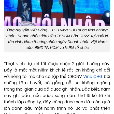
Ông Nguyễn Viết Hồng – TGĐ Vina CHG được trao chứng
nhận “Doanh nhân tiêu biểu TP.HCM năm 2022” tại buổi lễ
tôn vinh, khen thưởng nhân ngày Doanh nhân Việt Nam
của UBND TP. HCM và HUBA tổ chức
“Thật vinh dự khi tôi được nhận 2 giải thưởng này.
Đây là một một niềm khích lệ rất lớn không chỉ đối
với riêng tôi mà cho cả tập thể CBCNV
Vina CHG
bởi
những tâm huyết, cố gắng, nỗ lực không ngừng
trong thời gian qua đã được ghi nhận. Đặc biệt, năm
nay ghi dấu mốc bước sang năm thứ 15 kể từ khi
thành lập công ty, đây cũng được xem là món quà
lớn đánh dấu một hành trình nỗ lực và phát triển