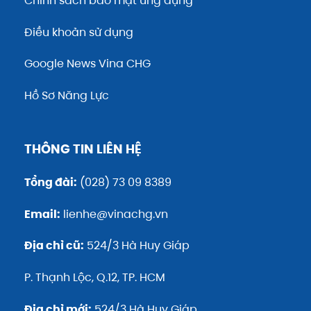
Chính sách bảo mật ứng dụng
Điều khoản sử dụng
Google News Vina CHG
Hồ Sơ Năng Lực
THÔNG TIN LIÊN HỆ
Tổng đài:
(028) 73 09 8389
Email:
lienhe@vinachg.vn
Địa chỉ cũ:
524/3 Hà Huy Giáp
P. Thạnh Lộc, Q.12, TP. HCM
Địa chỉ mới:
524/3 Hà Huy Giáp