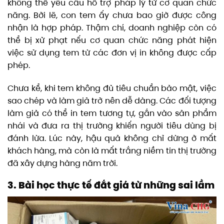
không thể yêu cầu hỗ trợ pháp lý từ cơ quan chức
năng. Bởi lẽ, con tem ấy chưa bao giờ được công
nhận là hợp pháp. Thậm chí, doanh nghiệp còn có
thể bị xử phạt nếu cơ quan chức năng phát hiện
việc sử dụng tem từ các đơn vị in không được cấp
phép.
Chưa kể, khi tem không đủ tiêu chuẩn bảo mật, việc
sao chép và làm giả trở nên dễ dàng. Các đối tượng
làm giả có thể in tem tương tự, gắn vào sản phẩm
nhái và đưa ra thị trường khiến người tiêu dùng bị
đánh lừa. Lúc này, hậu quả không chỉ dừng ở mất
khách hàng, mà còn là mất trắng niềm tin thị trường
đã xây dựng hàng năm trời.
3. Bài học thực tế đắt giá từ những sai lầm