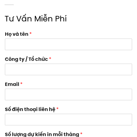
Tư Vấn Miễn Phí
Họ và tên
*
Công ty / Tổ chức
*
Email
*
Số điện thoại liên hệ
*
Số lượng dự kiến in mỗi tháng
*