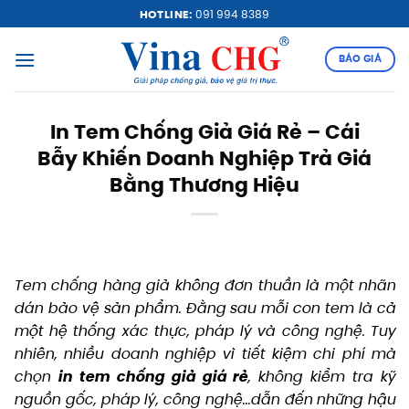
Bỏ
HOTLINE:
091 994 8389
qua
nội
BÁO GIÁ
dung
In Tem Chống Giả Giá Rẻ – Cái
Bẫy Khiến Doanh Nghiệp Trả Giá
Bằng Thương Hiệu
Tem chống hàng giả không đơn thuần là một nhãn
dán bảo vệ sản phẩm. Đằng sau mỗi con tem là cả
một hệ thống xác thực, pháp lý và công nghệ. Tuy
nhiên, nhiều doanh nghiệp vì tiết kiệm chi phí mà
chọn
in tem chống giả giá rẻ
, không kiểm tra kỹ
nguồn gốc, pháp lý, công nghệ…dẫn đến những hậu