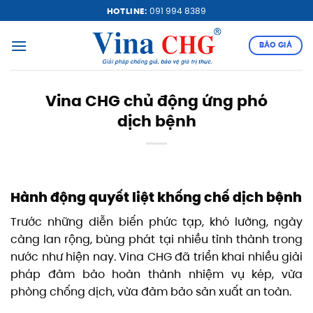
Bỏ
HOTLINE:
091 994 8389
qua
nội
BÁO GIÁ
dung
Vina CHG chủ động ứng phó
dịch bệnh
Hành động quyết liệt khống chế dịch bệnh
Trước những diễn biến phức tạp, khó lường, ngày
càng lan rộng, bùng phát tại nhiều tỉnh thành trong
nước như hiện nay. Vina CHG đã triển khai nhiều giải
pháp đảm bảo hoàn thành nhiệm vụ kép, vừa
phòng chống dịch, vừa đảm bảo sản xuất an toàn.