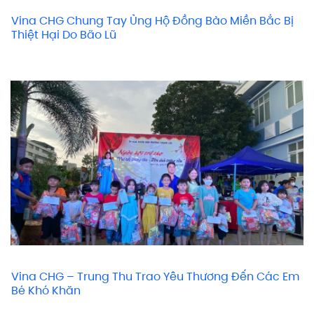
Vina CHG Chung Tay Ủng Hộ Đồng Bào Miền Bắc Bị
Thiệt Hại Do Bão Lũ
Vina CHG – Trung Thu Trao Yêu Thương Đến Các Em
Bé Khó Khăn