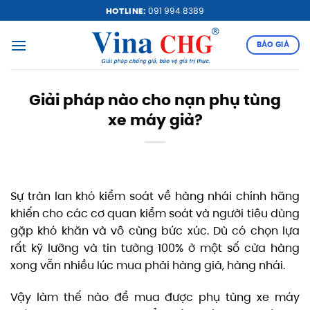
Bỏ
HOTLINE:
091 994 8389
qua
nội
BÁO GIÁ
dung
Giải pháp nào cho nạn phụ tùng
xe máy giả?
Sự tràn lan khó kiểm soát về hàng nhái chính hãng
khiến cho các cơ quan kiểm soát và người tiêu dùng
gặp khó khăn và vô cùng bức xúc. Dù có chọn lựa
rất kỹ lưỡng và tin tưởng 100% ở một số cửa hàng
xong vẫn nhiều lúc mua phải hàng giả, hàng nhái.
Vậy làm thế nào để mua được phụ tùng xe máy