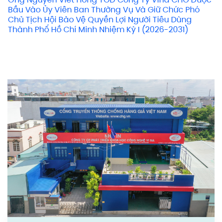
Bầu Vào Ủy Viên Ban Thường Vụ Và Giữ Chức Phó
Chủ Tịch Hội Bảo Vệ Quyền Lợi Người Tiêu Dùng
Thành Phố Hồ Chí Minh Nhiệm Kỳ I (2026-2031)