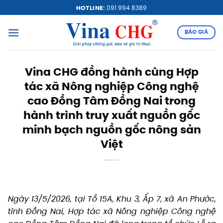
Bỏ
HOTLINE:
091 994 8389
qua
nội
BÁO GIÁ
dung
Vina CHG đồng hành cùng Hợp
tác xã Nông nghiệp Công nghệ
cao Đồng Tâm Đồng Nai trong
hành trình truy xuất nguồn gốc
minh bạch nguồn gốc nông sản
Việt
Ngày 13/5/2026, tại Tổ 15A, Khu 3, Ấp 7, xã An Phước,
tỉnh Đồng Nai, Hợp tác xã Nông nghiệp Công nghệ