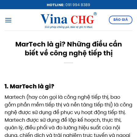
Bỏ
HOTLINE:
091 994 8389
qua
nội
BÁO GIÁ
dung
MarTech là gì? Những điều cần
biết về công nghệ tiếp thị
1. MarTech là gì?
Martech (hay còn gọi là công nghệ tiếp thị, bao
gồm phần mềm tiếp thị và nền tảng tiếp thị) là công
nghệ được sử dụng để phục vụ hoạt động tiếp thị.
Martech được sử dụng để lập kế hoạch, thực thi,
quản lý, điều phối và đo lường hiệu suất của nội
dung, chiến dịch và trải nghiệm trực tuyến và ngoại